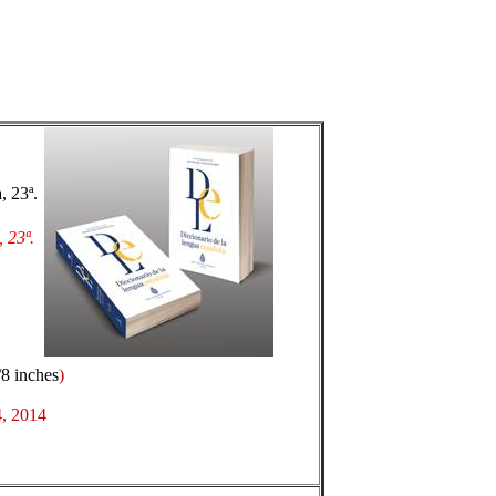
, 23ª.
 23ª.
/8 inches
)
4, 2014