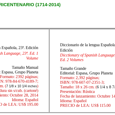
 TRICENTENARIO (1714-2014)
Diccionario de la lengua Española
a Española, 23ª.
Edición
Edición
ish Language, 23ª.
Ed. 1
Dicctionary of Spanish Language,
Volume
Ed. 2 Volumes
Tamaño Manual
Tamaño Grande
l: Espasa, Grupo Planeta
Editorial: Espasa, Grupo Planeta
Formato: 2392 páginas;
Formato: 2,392 páginas;
N: 978-84-670-4189-7;
ISBN: 978-607-07-2351-3;
m. (
)
7 1/8 x 10 1/4
inches
Tamaño: 18 x 26 cm. (
6 1/4 x 8 7
ura sin s/cub. (cartoné)
Presentación: Rústica
iento: Octubre 28, 2014
Fecha de lanzamiento: Octubre 1
Idioma: Español
Idioma: Español
 de LEA: US$ 195.00
PRECIO de LEA: US$ 115.00