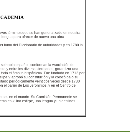
 ACADEMIA
nuevos términos que se han generalizado en nuestra
a lengua para ofrecer de nuevo una obra
er tomo del Diccionario de autoridades y en 1780 la
e se habla español, conforman la Asociación de
 y entre los diversos territorios; garantizar una
n todo el ámbito hispánico». Fue fundada en 1713 por
lipe V aprobó su constitución y la colocó bajo su
, editado periódicamente veintidós veces desde 1780
en el barrio de Los Jerónimos, y en el Centro de
stentes en el mundo. Su Comisión Permanente se
lema es «Una estirpe, una lengua y un destino».