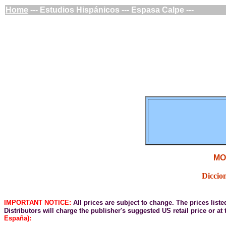
Home
--- Estudios Hispánicos --- Espasa Calpe ---
MO
Diccio
IMPORTANT NOTICE:
All prices are subject to change. The prices list
Distributors will charge the publisher's suggested US retail price or at
España):