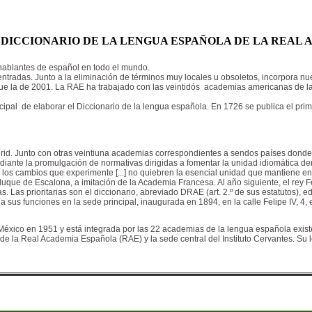
L DICCIONARIO DE LA LENGUA ESPAÑOLA DE LA REAL
 hablantes de español en todo el mundo.
entradas. Junto a la eliminación de términos muy locales u obsoletos, incorpora 
que la de 2001. La RAE ha trabajado con las veintidós academias americanas de l
ipal de elaborar el Diccionario de la lengua española. En 1726 se publica el prim
drid. Junto con otras veintiuna academias correspondientes a sendos países dond
ante la promulgación de normativas dirigidas a fomentar la unidad idiomática dentro
los cambios que experimente [...] no quiebren la esencial unidad que mantiene e
que de Escalona, a imitación de la Academia Francesa. Al año siguiente, el rey Fe
s. Las prioritarias son el diccionario, abreviado DRAE (art. 2.º de sus estatutos)
sus funciones en la sede principal, inaugurada en 1894, en la calle Felipe IV, 4, 
México en 1951 y está integrada por las 22 academias de la lengua española exi
e la Real Academia Española (RAE) y la sede central del Instituto Cervantes. Su 