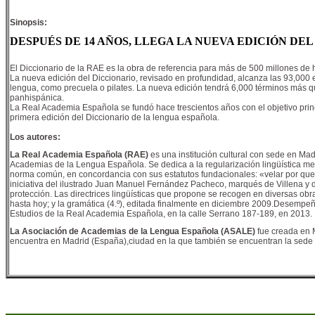
Sinopsis:
DESPUÉS DE 14 AÑOS, LLEGA LA NUEVA EDICIÓN DE
El Diccionario de la RAE es la obra de referencia para más de 500 millones de
La nueva edición del Diccionario, revisado en profundidad, alcanza las 93,000 
lengua, como precuela o pilates. La nueva edición tendrá 6,000 términos más 
panhispánica.
La Real Academia Española se fundó hace trescientos años con el objetivo princ
primera edición del Diccionario de la lengua española.
Los autores:
La Real Academia Española (RAE)
es una institución cultural con sede en Ma
Academias de la Lengua Española. Se dedica a la regularización lingüística medi
norma común, en concordancia con sus estatutos fundacionales: «velar por que 
iniciativa del ilustrado Juan Manuel Fernández Pacheco, marqués de Villena y du
protección. Las directrices lingüísticas que propone se recogen en diversas obra
hasta hoy; y la gramática (4.º), editada finalmente en diciembre 2009.Desempeña 
Estudios de la Real Academia Española, en la calle Serrano 187-189, en 2013.
La Asociación de Academias de la Lengua Española (ASALE)
fue creada en 
encuentra en Madrid (España),ciudad en la que también se encuentran la sede d