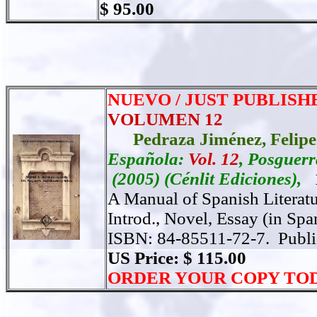
$ 95.00
NUEVO / JUST PUBLISH
VOLUMEN 12
Pedraza Jiménez,
Felipe
Española:
Vol. 12
, Posguerr
(2005)
(Cénlit Ediciones),
A Manual of Spanish Literatur
Introd., Novel, Essay (in Spa
ISBN:
84-85511-72-7
.
Publ
US Price: $ 115.00
ORDER
YOUR COPY TO