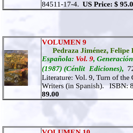
84511-17-4.
US Price: $ 95.
VOLUMEN 9
Pedraza Jiménez,
Felipe 
Española:
Vol. 9
, Generación
(1987) (Cénlit
Ediciones),
7
Literature: Vol. 9, Turn of th
Writers (in Spanish).
ISBN: 
89.00
VOLUMEN 10