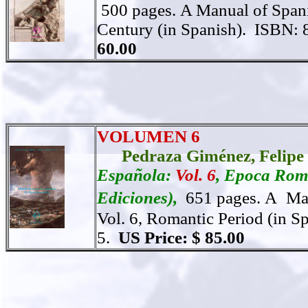
500 pages.
A Manual of Spanis
Century (in Spanish).
ISBN: 
60.00
VOLUMEN 6
Pedraza Giménez,
Felipe
Española:
Vol. 6
, Epoca Romá
Ediciones),
651 pages.
A
Man
Vol. 6, Romantic Period (in Sp
5.
US Price: $ 85.00