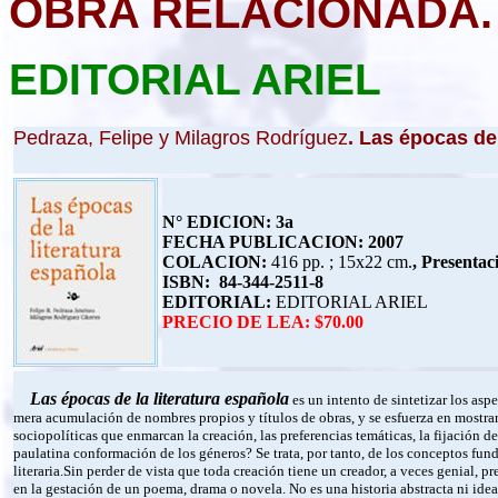
OBRA RELACIONADA.
EDITORIAL ARIEL
Pedraza, Felipe
y Milagros Rodríguez
. Las épocas de 
N° EDICION: 3a
FECHA PUBLICACION: 2007
COLACION:
416
pp. ;
15x22 cm
.
, Presentac
ISBN: 84-344-2511-8
EDITORIAL:
EDITORIAL ARIEL
PRECIO DE LEA: $70.00
Las épocas de la literatura española
es un intento de sintetizar los aspe
mera acumulación de nombres propios y títulos de obras, y se esfuerza en mostrar
sociopolíticas que enmarcan la creación, las preferencias temáticas, la fijación de
paulatina conformación de los géneros? Se trata, por tanto, de los conceptos fu
literaria.Sin perder de vista que toda creación tiene un creador, a veces genial,
en la gestación de un poema, drama o novela. No es una historia abstracta ni ideal