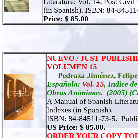
Literature: Vol. 14, Post Civi
(in Spanish).
ISBN: 84-84511-
Price: $ 85.00
NUEVO / JUST PUBLISH
VOLUMEN 15
Pedraza Jiménez,
Felipe
Española:
Vol. 15
, Índice de
Obras Anónimas. (2005) (Cé
A Manual of Spanish Literat
Indexes (in Spanish).
ISBN: 84-84511-73-5.
Publ
US Price: $ 85.00.
ORDER
YOUR COPY TO