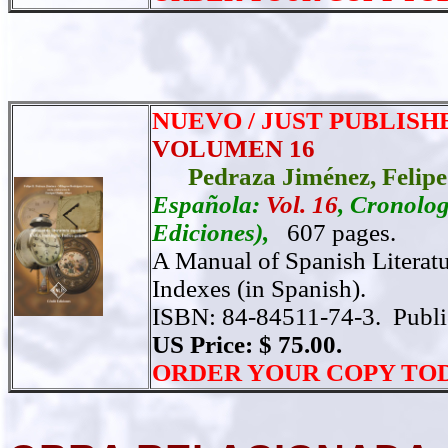
NUEVO / JUST PUBLISH
VOLUMEN 16
Pedraza Jiménez,
Felipe
Española:
Vol. 16
, Cronolog
Ediciones),
607
pages.
A Manual of Spanish Literat
Indexes (in Spanish).
ISBN: 84-84511-74-3.
Publ
US Price: $ 75.00.
ORDER
YOUR COPY TO