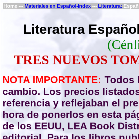
Home
---
Materiales en Español-Index
---
Literatura:
Españo
Literatura Españo
(Cénli
TRES NUEVOS TOM
NOTA IMPORTANTE:
Todos l
cambio. Los precios listado
referencia y reflejaban el pre
hora de ponerlos en esta pá
de los EEUU, LEA Book Distri
editorial. Para los libros p