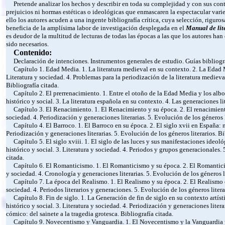
Pretende analizar los hechos y describir en toda su complejidad y con sus contr
prejuicios ni hormas estéticas o ideológicas que enmascaren la espectacular vari
ello los autores acuden a una ingente bibliografía crítica, cuya selección, riguro
beneficia de la amplísima labor de investigación desplegada en el
Manual de lit
es deudor de la multitud de lecturas de todas las épocas a las que los autores han
sido necesarios.
Contenido:
Declaración de intenciones. Instrumentos generales de estudio. Guías bibliográfi
Capítulo 1. Edad Media. 1. La literatura medieval en su contexto. 2. La Edad M
Literatura y sociedad. 4. Problemas para la periodización de la literatura medieval
Bibliografía citada.
Capítulo 2. El prerrenacimiento. 1. Entre el otoño de la Edad Media y los albo
histórico y social. 3. La literatura española en su contexto. 4. Las generaciones li
Capítulo 3. El Renacimiento. 1. El Renacimiento y su época. 2. El renacimiento 
sociedad. 4. Periodización y generaciones literarias. 5. Evolución de los géneros l
Capítulo 4. El Barroco. 1. El Barroco en su época. 2. El siglo xvii en España: ma
Periodización y generaciones literarias. 5. Evolución de los géneros literarios. Bi
Capítulo 5. El siglo xviii. 1. El siglo de las luces y sus manifestaciones ideológ
histórico y social. 3. Literatura y sociedad. 4. Periodos y grupos generacionales. 
citada.
Capítulo 6. El Romanticismo. 1. El Romanticismo y su época. 2. El Romanticism
y sociedad. 4. Cronología y generaciones literarias. 5. Evolución de los géneros li
Capítulo 7. La época del Realismo. 1. El Realismo y su época. 2. El Realismo en
sociedad. 4. Periodos literarios y generaciones. 5. Evolución de los géneros litera
Capítulo 8. Fin de siglo. 1. La Generación de fin de siglo en su contexto artísti
histórico y social. 3. Literatura y sociedad. 4. Periodización y generaciones litera
cómico: del sainete a la tragedia grotesca. Bibliografía citada.
Capítulo 9. Novecentismo y Vanguardia. 1. El Novecentismo y la Vanguardia y