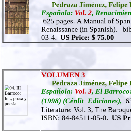
Pedraza Jiménez,
Felipe 
Española:
Vol. 2
, Renacimien
625 pages.
A Manual of Spanis
Renaissance (in Spanish).
bi
03-4.
US Price: $ 75.00
VOLUMEN 3
Pedraza Jiménez,
Felipe 
Española:
Vol. 3
, El Barroco
(1998) (Cénlit
Ediciones),
6
Literature: Vol. 3, The Baroqu
ISBN: 84-84511-05-0.
US Pri