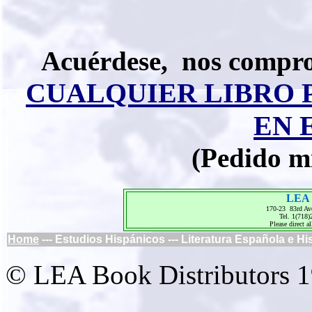
Acuérdese, nos compro
CUALQUIER LIBRO 
EN 
(Pedido m
LEA 
170-23 83rd Av
Tel. 1(718
Please direct al
Home
--- Estudios Hispánicos --- Literatura Española e H
© LEA Book Distributors 