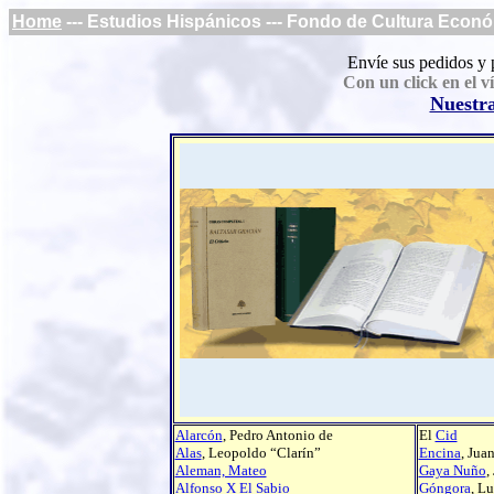
Home
--- Estudios Hispánicos --- Fondo de Cultura Econó
Envíe sus pedidos y 
Con un click en el ví
Nuestr
Alarcón
, Pedro Antonio de
El
Cid
Alas
, Leopoldo “Clarín”
Encina
, Jua
Aleman, Mateo
Gaya Nuño
,
Alfonso X El Sabio
Góngora
, Lu