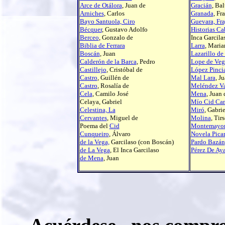
Arce de Otálora
, Juan de
Gracián
, Bal
Arniches
, Carlos
Granada
, Fr
Bayo Santuola, Ciro
Guevara, Fr
Bécquer
, Gustavo Adolfo
Historias Ca
Berceo
, Gonzalo de
Inca Garcil
Biblia de Ferrara
Larra
, Maria
Boscán
, Juan
Lazarillo de
Calderón de la Barca
, Pedro
Lope de Veg
Castillejo
, Cristóbal de
López Pinci
Castro
, Guillén de
Mal Lara
, J
Castro
, Rosalía de
Meléndez Va
Cela
, Camilo José
Mena
, Juan 
Celaya, Gabriel
Mío Cid Ca
Celestina, La
Miró
, Gabrie
Cervantes
, Miguel de
Molina
, Tir
Poema del
Cid
Montemayo
Cunqueiro
, Álvaro
Novela Pica
de la Vega,
Garcilaso (con Boscán)
Pardo Bazán
de La Vega
, El Inca Garcilaso
Pérez De Ay
de Mena
, Juan