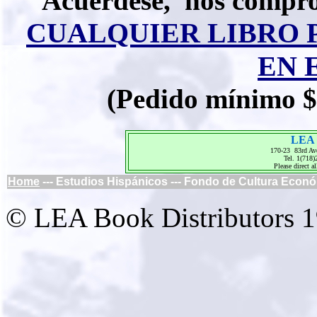
Acuérdese, nos compro
CUALQUIER LIBRO 
EN 
(Pedido mínimo $
LEA 
170-23 83rd Av
Tel. 1(718
Please direct al
Home
--- Estudios Hispánicos --- Fondo de Cultura Econó
© LEA Book Distributors 