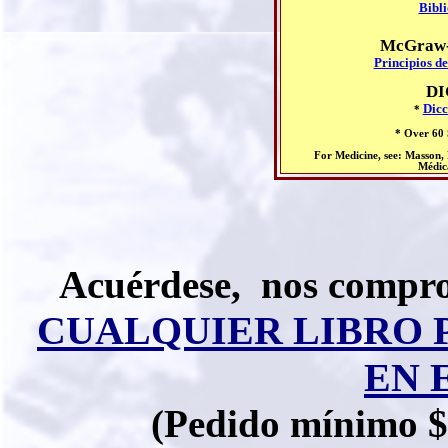
Bibl
McGraw-H
Principios d
DI
Dicc
*
* Over 60
For Medicine, see: Masson, 
Médic
Acuérdese, nos compro
CUALQUIER LIBRO 
EN 
(Pedido mínimo $