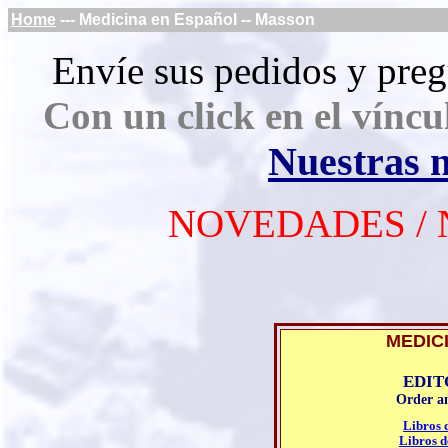
Home
--- Medicina en Español -- Masson
Envíe sus pedidos y preg
Con un click en el víncul
Nuestras 
NOVEDADES / 
MEDIC
EDIT
Order a
Libros 
Libros d