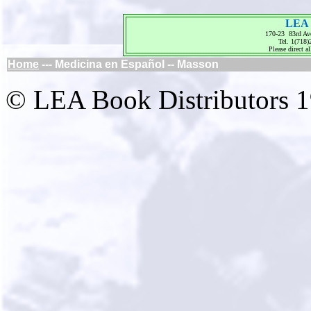
LEA 
170-23 83rd Av
Tel. 1(718
Please direct al
Home
--- Medicina en Español -- Masson
© LEA Book Distributors 